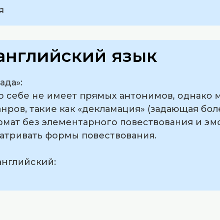
я
английский язык
ада»:
по себе не имеет прямых антонимов, однако 
нров, такие как «декламация» (задающая бо
мат без элементарного повествования и эм
матривать формы повествования.
английский: