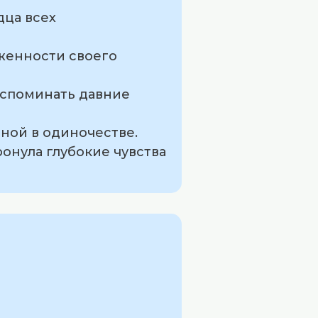
дца всех
рженности своего
 вспоминать давние
нной в одиночестве.
ронула глубокие чувства