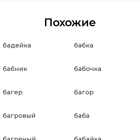
Похожие
бадейка
бабка
бабник
бабочка
багер
багор
багровый
баба
багряный
бабайка