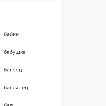
бабки
бабушка
багрец
багрянец
бад