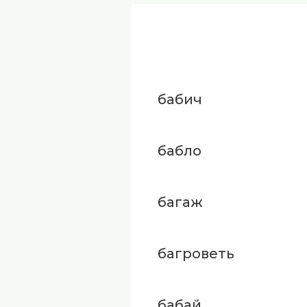
бабич
бабло
багаж
багроветь
бабай