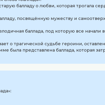
старую балладу о любви, которая трогала сер
 балладу, посвящённую мужеству и самоотве
 мелодичная баллада, под которую все начали
ывает о трагической судьбе героини, оставле
мме была представлена баллада, которая зат
ада»: