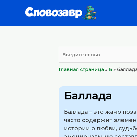
Перейти
к
содержимому
Главная страница
»
Б
»
баллад
Баллада
Баллада – это жанр поэ
часто содержит элемен
истории о любви, судь
эмоциональную составля