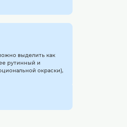
можно выделить как
лее рутинный и
оциональной окраски),