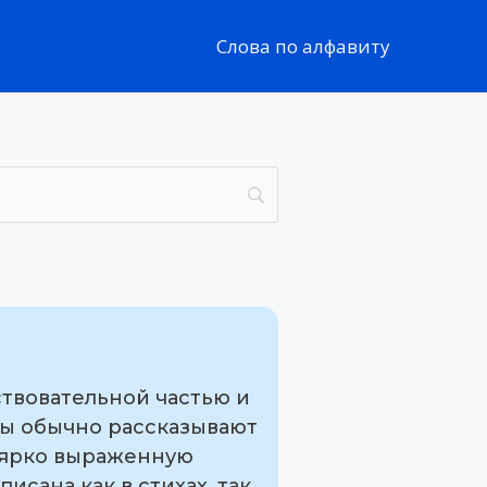
Слова по алфавиту
ствовательной частью и
ды обычно рассказывают
т ярко выраженную
сана как в стихах, так