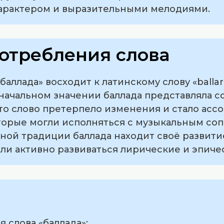
арактером и выразительными мелодиями.
отребления слова
аллада» восходит к латинскому слову «balla
значальном значении баллада представляла 
то слово претерпело изменения и стало асс
которые могли исполняться с музыкальным с
ой традиции баллада находит своё развитие 
ли активно развиваться лирические и эпиче
 слова «баллада»: