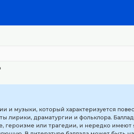
а
зии и музыки, который характеризуется пове
ты лирики, драматургии и фольклора. Балла
бе, героизме или трагедии, и нередко имею
ющую. В литературе баллада может быть напи