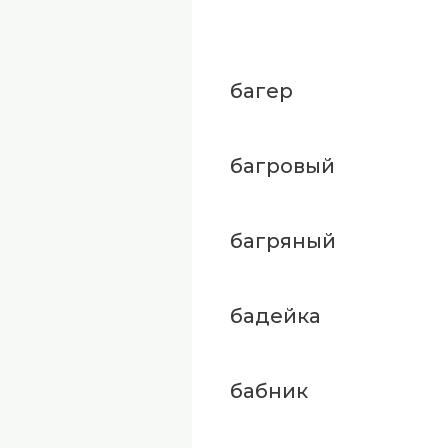
багер
багровый
багряный
бадейка
бабник