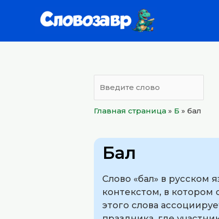
Перейти
к
содержимому
Главная страница
»
Б
»
бал
Бал
Слово «бал» в русском 
контекстом, в котором
этого слова ассоцииру
праздника, где участн