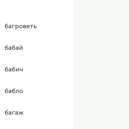
багроветь
бабай
бабич
бабло
багаж