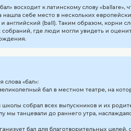
л» восходит к латинскому слову «ballare», ч
а нашла себе место в нескольких европейских
 и английский (ball). Таким образом, корни с
 собраний, где люди могли увидеть и оцен
ождения.
 слова «бал»:
 великолепный бал в местном театре, на кот
ия школы собрал всех выпускников и их родит
алу мы танцевали до раннего утра, наслажда
ганизует бал для благотворительных целей, 