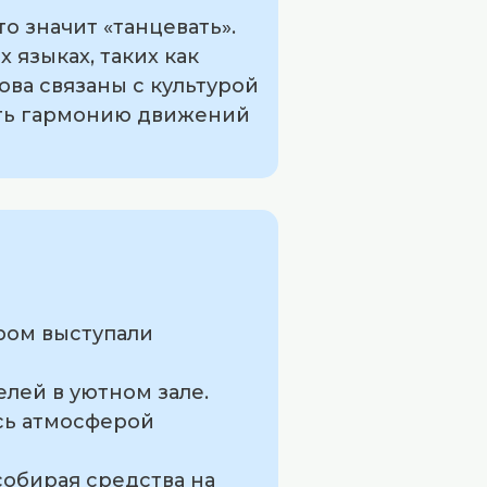
то значит «танцевать».
 языках, таких как
лова связаны с культурой
ить гармонию движений
ором выступали
елей в уютном зале.
ясь атмосферой
собирая средства на