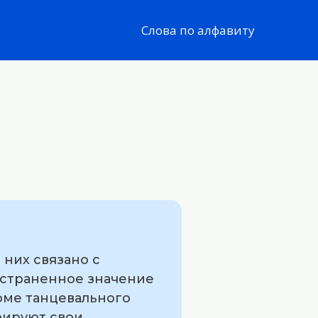
Слова по алфавиту
 них связано с
остраненное значение
рме танцевального
рируют свои