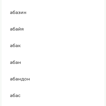
абазин
абайя
абак
абан
абандон
абас