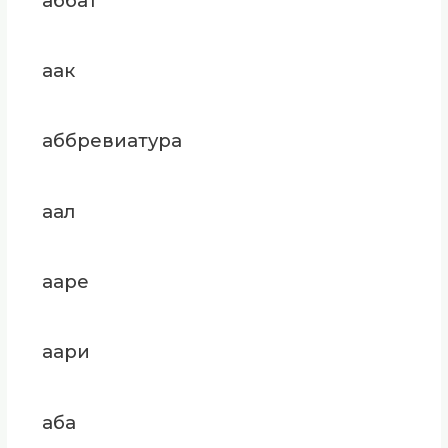
аббат
аак
аббревиатура
аал
ааре
аари
аба