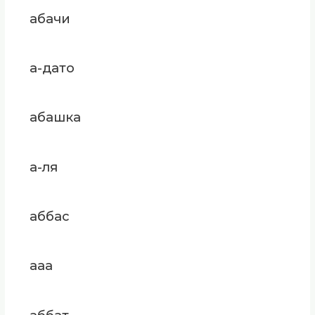
абачи
а-дато
абашка
а-ля
аббас
ааа