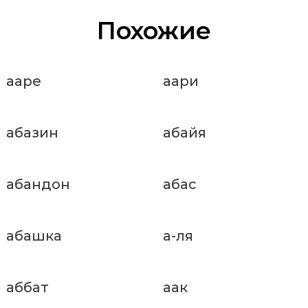
Похожие
ааре
аари
абазин
абайя
абандон
абас
абашка
а-ля
аббат
аак