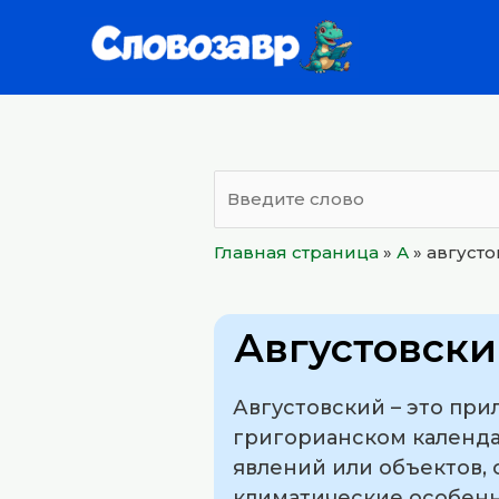
Перейти
к
содержимому
Главная страница
»
А
»
август
Августовск
Августовский – это при
григорианском календа
явлений или объектов, 
климатические особенн