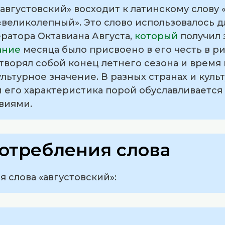
вгустовский» восходит к латинскому слову «
«великолепный». Это слово использовалось 
ратора Октавиана Августа,
который
получил э
ание
месяца было присвоено в его честь в р
творял собой конец летнего сезона и время 
ультурное значение. В разных странах и куль
 и его характеристика порой обуславливает
виями.
отребления слова
 слова «августовский»: