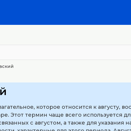
овский
ий
лагательное, которое относится к августу, во
ре. Этот термин чаще всего используется дл
связанных с августом, а также для указания 
ости, характерные для этого периода. Авгу