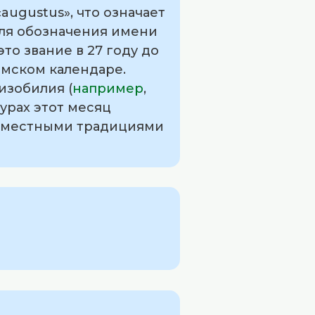
augustus», что означает
для обозначения имени
то звание в 27 году до
имском календаре.
изобилия (
например
,
турах этот месяц
ся местными традициями