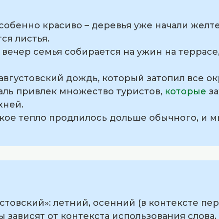
 особенно красиво – деревья уже начали желт
ся листья.
 вечер семья собирается на ужин на террасе
августовский дождь, который затопил все о
валь привлек множество туристов,
которые
за
хней.
вское тепло продлилось дольше обычного, и м
стовский»: летний, осенний (в контексте пе
ависят от контекста использования слова, т