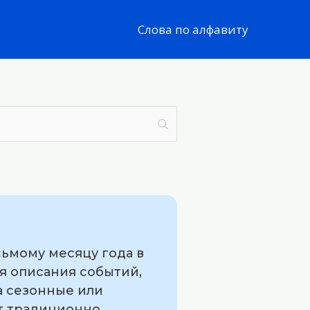
Слова по алфавиту
сьмому месяцу года в
я описания событий,
на сезонные или
ст традиционно