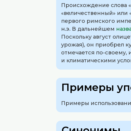
Происхождение слова «а
«величественный» или 
первого римского импе
н.э. В дальнейшем
назв
Поскольку август олице
урожая), он приобрел к
отмечается по-своему,
и климатическими усло
Примеры уп
Примеры использования
Синонимы