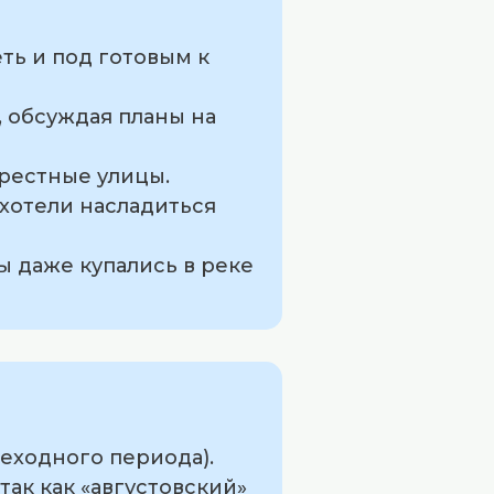
еть и под готовым к
, обсуждая планы на
крестные улицы.
хотели насладиться
ы даже купались в реке
реходного периода).
ак как «августовский»