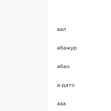
аал
абажур
абан
а-дато
ааа