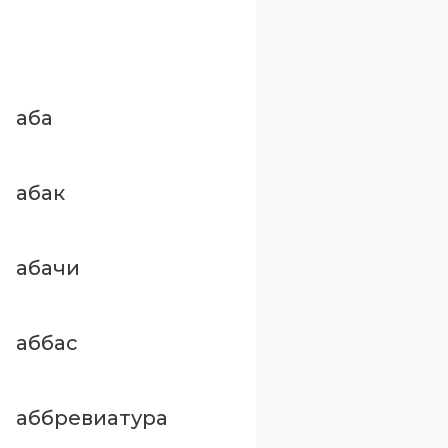
аба
абак
абачи
аббас
аббревиатура