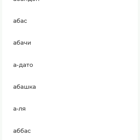
абас
абачи
а-дато
абашка
а-ля
аббас