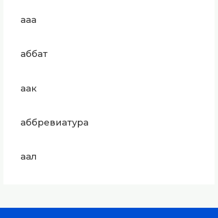
ааа
аббат
аак
аббревиатура
аал