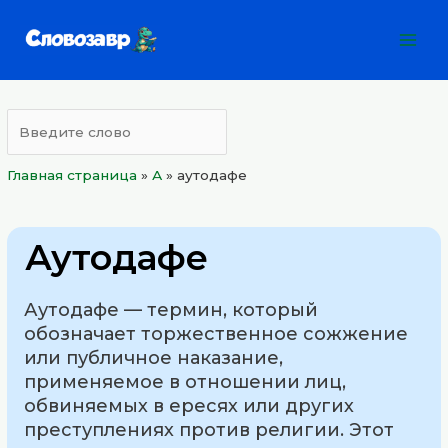
Перейти
Mai
к
Men
содержимому
Главная страница
»
А
»
аутодафе
Аутодафе
Аутодафе — термин, который
обозначает торжественное сожжение
или публичное наказание,
применяемое в отношении лиц,
обвиняемых в ересях или других
преступлениях против религии. Этот