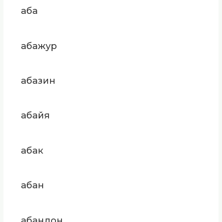
аба
абажур
абазин
абайя
абак
абан
абандон