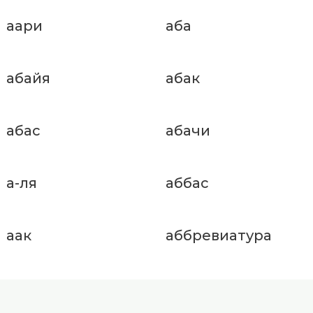
аари
аба
абайя
абак
абас
абачи
а-ля
аббас
аак
аббревиатура