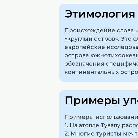
Этимология 
Происхождение слова «а
«круглый остров». Это с
европейские исследова
острова южнотихоокеанс
обозначения специфичес
континентальных остров
Примеры уп
Примеры использования
1. На атолле Тувалу ра
2. Многие туристы меч