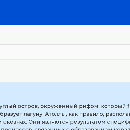
углый остров, окруженный рифом, который f
бразует лагуну. Атоллы, как правило, распол
и океанах. Они являются результатом специ
, процессов, связанных с образованием кора