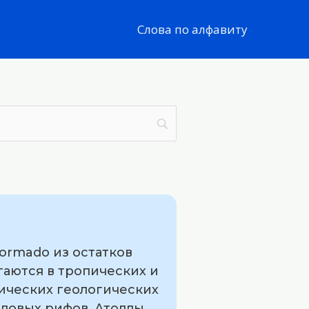
Слова по алфавиту
ormado из остатков
агаются в тропических и
фических геологических
лловых рифов. Атоллы