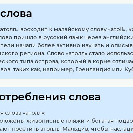
слова
толл» восходит к малайскому слову «atoll», 
лово пришло в русский язык через английский
тели начали более активно изучать и описыв
кого региона. Слово «атолл» стало использо
кого типа острова, который в корне отлича
ов, таких как, например, Гренландия или Куб
отребления слова
 слова «атолл»:
сположены живописные пляжи и богатая подв
тают посетить атоллы Мальдив, чтобы насла