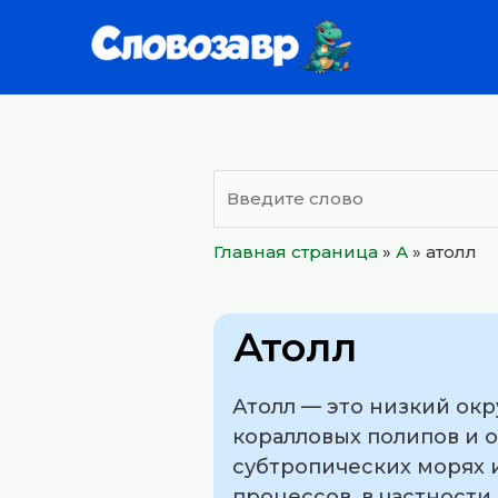
Перейти
к
содержимому
Главная страница
»
А
»
атолл
Атолл
Атолл — это низкий окр
коралловых полипов и о
субтропических морях 
процессов, в частности