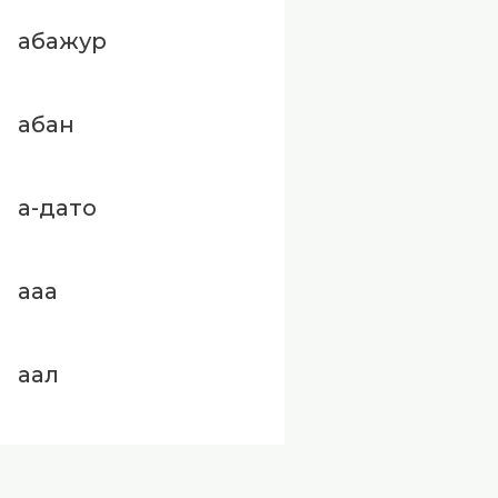
абажур
абан
а-дато
ааа
аал