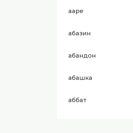
ааре
абазин
абандон
абашка
аббат