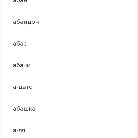
абан
абандон
абас
абачи
а-дато
абашка
а-ля