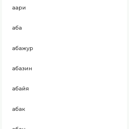
аари
аба
абажур
абазин
абайя
абак