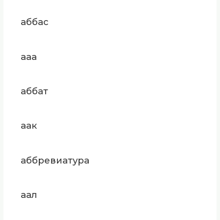
аббас
ааа
аббат
аак
аббревиатура
аал