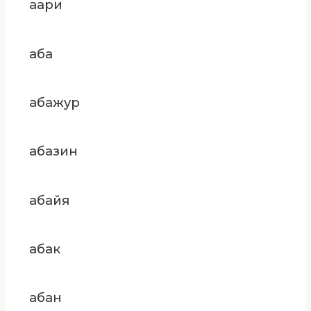
аари
аба
абажур
абазин
абайя
абак
абан