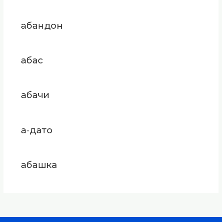
абандон
абас
абачи
а-дато
абашка