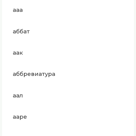
ааа
аббат
аак
аббревиатура
аал
ааре