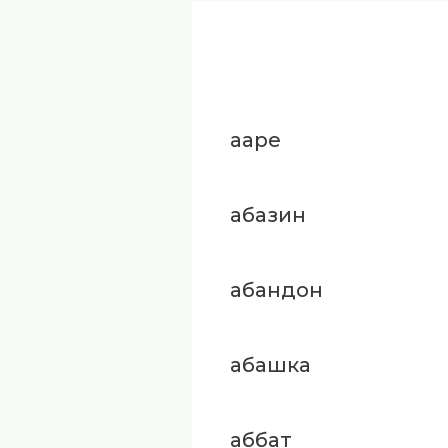
ааре
абазин
абандон
абашка
аббат