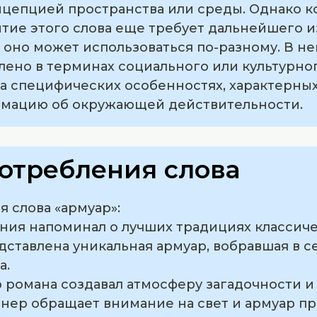
онцепцией пространства или среды. Однако 
ие этого слова еще требует дальнейшего из
х оно может использоваться по-разному. В не
ено в терминах социального или культурног
а специфических особенностях, характерны
рмацию об окружающей действительности.
отребления слова
 слова «армуар»:
ения напоминал о лучших традициях классиче
едставлена уникальная армуар, вобравшая в 
а.
 романа создавал атмосферу загадочности и
йнер обращает внимание на свет и армуар пр