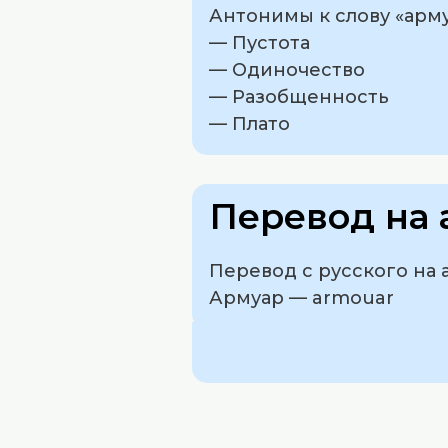
Антонимы к слову «арму
— Пустота
— Одиночество
— Разобщенность
— Плато
Перевод на 
Перевод с русского на 
Армуар — armouar