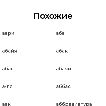
Похожие
аари
аба
абайя
абак
абас
абачи
а-ля
аббас
аак
аббревиатура