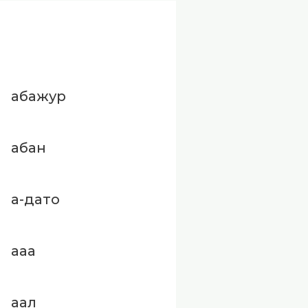
абажур
абан
а-дато
ааа
аал