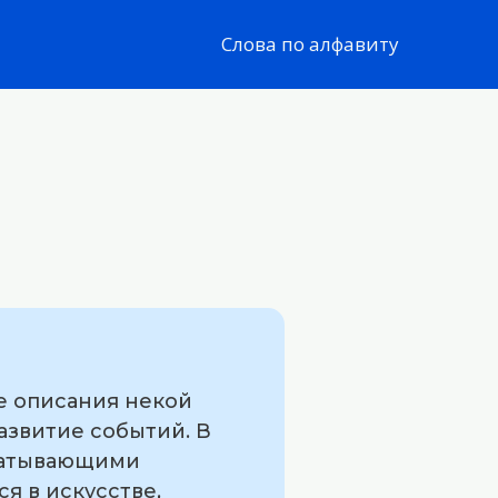
Слова по алфавиту
е описания некой
азвитие событий. В
хватывающими
я в искусстве,