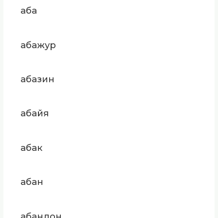
аба
абажур
абазин
абайя
абак
абан
абандон