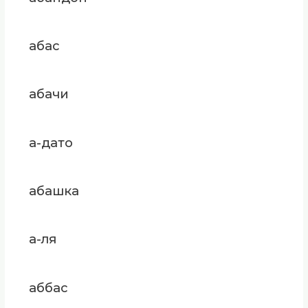
абас
абачи
а-дато
абашка
а-ля
аббас