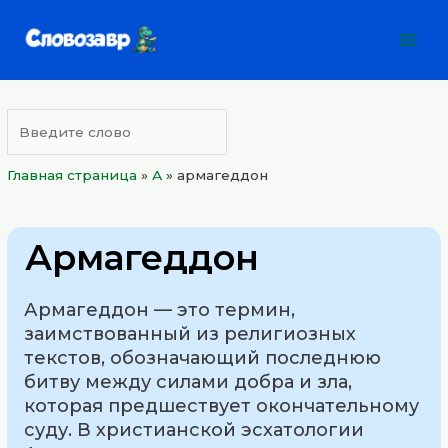
Перейти
Mai
к
Men
содержимому
Главная страница
»
А
»
армагеддон
Армагеддон
Армагеддон — это термин,
заимствованный из религиозных
текстов, обозначающий последнюю
битву между силами добра и зла,
которая предшествует окончательному
суду. В христианской эсхатологии