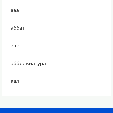
ааа
аббат
аак
аббревиатура
аал