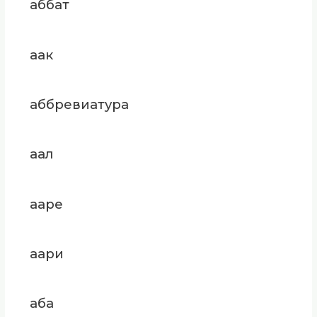
аббат
аак
аббревиатура
аал
ааре
аари
аба