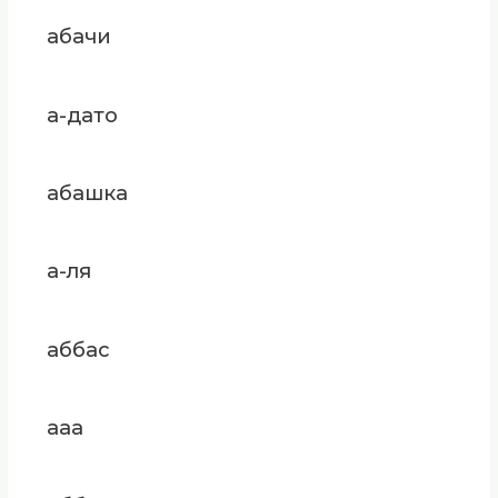
абачи
а-дато
абашка
а-ля
аббас
ааа