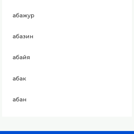
абажур
абазин
абайя
абак
абан