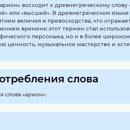
рион» восходит к древнегреческому слову «ἀρ
ий» или «высший». В древнегреческом языке
тием величия и превосходства, что отражает
ечением времени этот термин стал использов
фического персонажа, но и в более широком
ю ценность, музыкальное мастерство и эст
отребления слова
 слова «арион»: