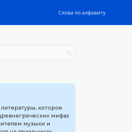
Слова по алфавиту
 литературы, которое
В древнегреческих мифах
вителем музыки и
пал на праздниках,