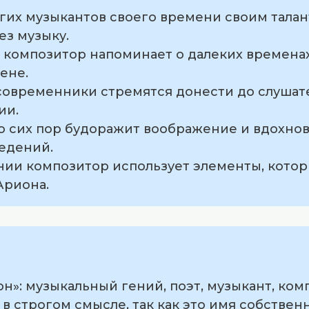
огих музыкантов своего времени своим тала
ез музыку.
 композитор напоминает о далеких временах
ене.
 современники стремятся донести до слушат
ии.
до сих пор будоражит воображение и вдохно
едений.
онии композитор использует элементы, кото
Ариона.
н»: музыкальный гений, поэт, музыкант, ко
 в строгом смысле, так как это имя собствен