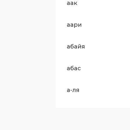
аак
аари
абайя
абас
а-ля