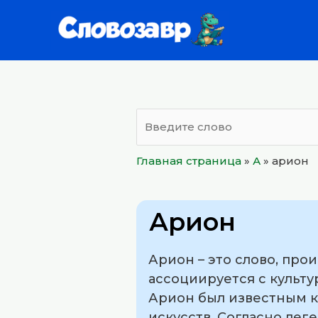
Перейти
к
содержимому
Главная страница
»
А
»
арион
Арион
Арион – это слово, пр
ассоциируется с культу
Арион был известным к
искусств. Согласно леге