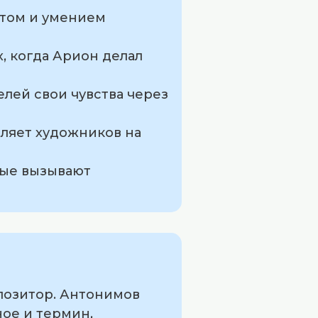
нтом и умением
, когда Арион делал
елей свои чувства через
вляет художников на
рые вызывают
мпозитор. Антонимов
ное и термин,