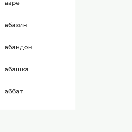
ааре
абазин
абандон
абашка
аббат