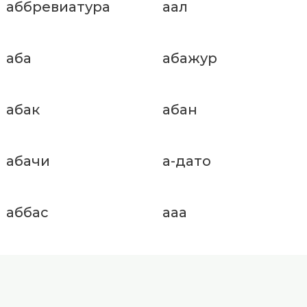
аббревиатура
аал
аба
абажур
абак
абан
абачи
а-дато
аббас
ааа