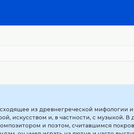
оисходящее из древнегреческой мифологии и
рой, искусством и, в частности, с музыкой. 
омпозитором и поэтом, считавшимся покро
ндам, он умел играть на лютне и часто высту