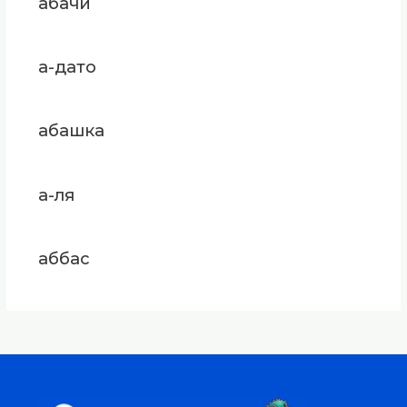
абачи
а-дато
абашка
а-ля
аббас