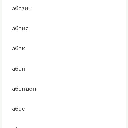
абазин
абайя
абак
абан
абандон
абас