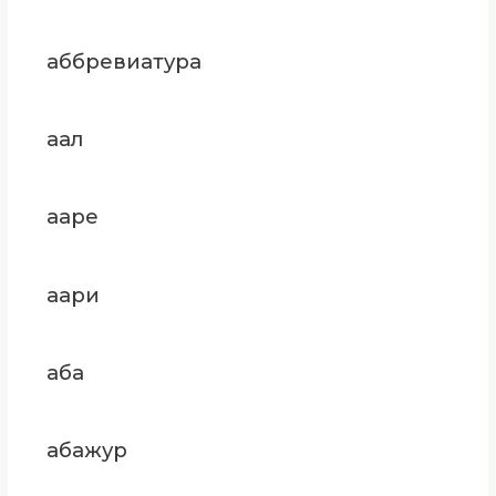
аббревиатура
аал
ааре
аари
аба
абажур