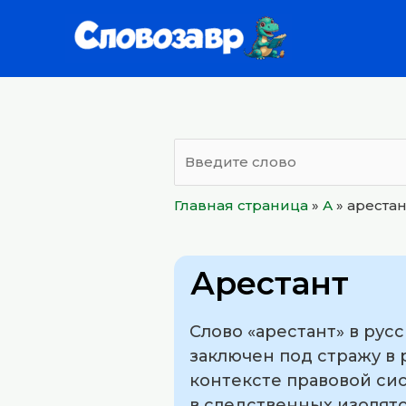
Перейти
к
содержимому
Главная страница
»
А
»
арестан
Арестант
Слово «арестант» в рус
заключен под стражу в 
контексте правовой си
в следственных изолято