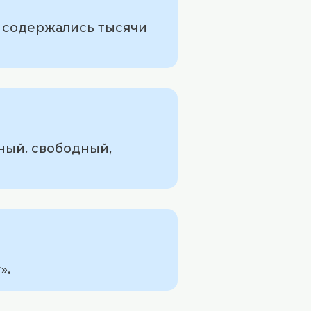
е содержались тысячи
ный. свободный,
».