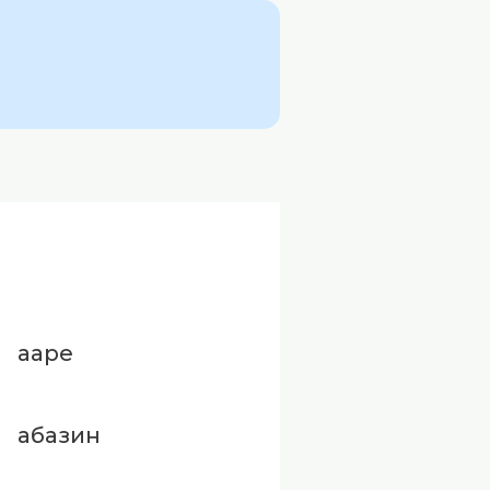
ааре
абазин