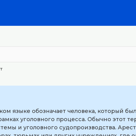
т
ском языке обозначает человека, который бы
рамках уголовного процесса. Обычно этот т
стемы и уголовного судопроизводства. Арест
рах, тюрьмах или других учреждениях, где о