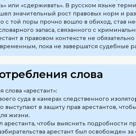
ть» или «сдерживать». В русском языке терм
зошел значительный рост правовых норм и ра
о с той поры прочно вошло в обиход, став 
словарного запаса, связанного с криминаль
естант в правовом контексте не обязательн
 временным, пока не завершатся судебные р
отребления слова
 слова «арестант»:
воего суда в камерах следственного изолято
о выступают в защиту прав арестантов, чтоб
ля жизни.
л арестанта, чтобы выяснить подробности п
азбирательства арестант был освобожден за