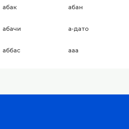
абак
абан
абачи
а-дато
аббас
ааа