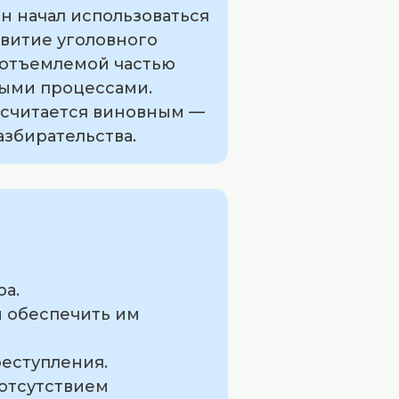
ин начал использоваться
звитие уголовного
неотъемлемой частью
ными процессами.
о считается виновным —
азбирательства.
ра.
ы обеспечить им
реступления.
 отсутствием