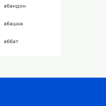
абандон
абашка
аббат