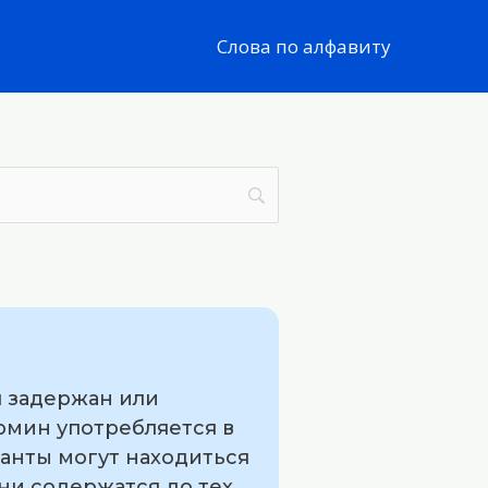
Слова по алфавиту
л задержан или
ермин употребляется в
анты могут находиться
ни содержатся до тех