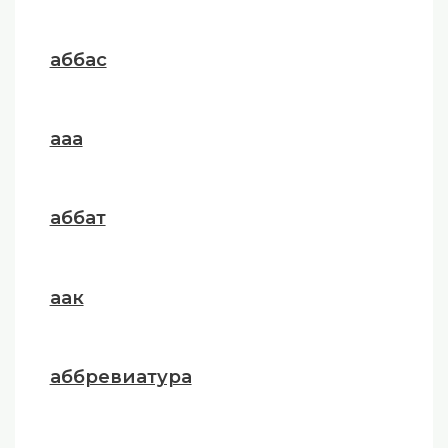
аббас
ааа
аббат
аак
аббревиатура