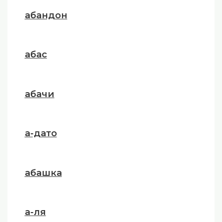
абандон
абас
абачи
а-дато
абашка
а-ля