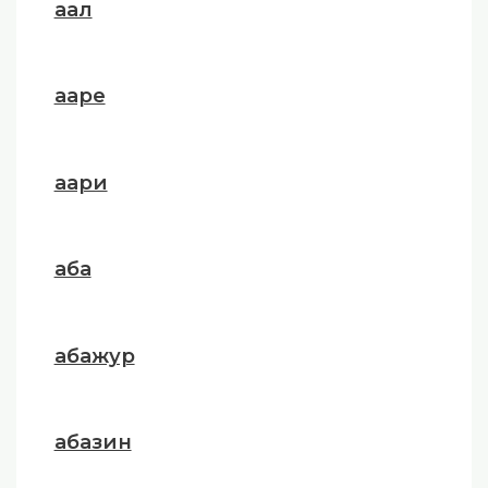
аал
ааре
аари
аба
абажур
абазин