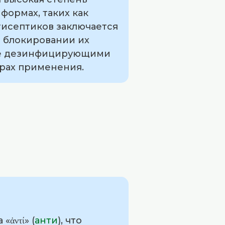
формах, таких как
тисептиков заключается
 блокировании их
кже дезинфицирующими
ерах применения.
ἀντί» (
анти
), что