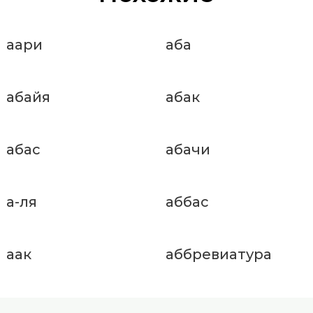
аари
аба
абайя
абак
абас
абачи
а-ля
аббас
аак
аббревиатура