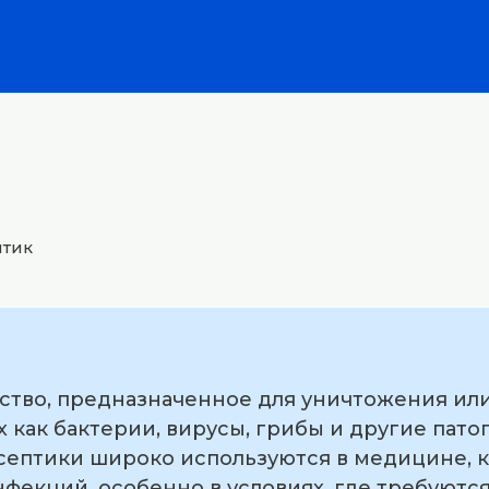
птик
ство, предназначенное для уничтожения или
 как бактерии, вирусы, грибы и другие пат
ептики широко используются в медицине, к
фекций, особенно в условиях, где требуются