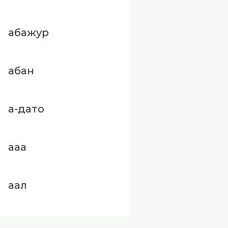
абажур
абан
а-дато
ааа
аал