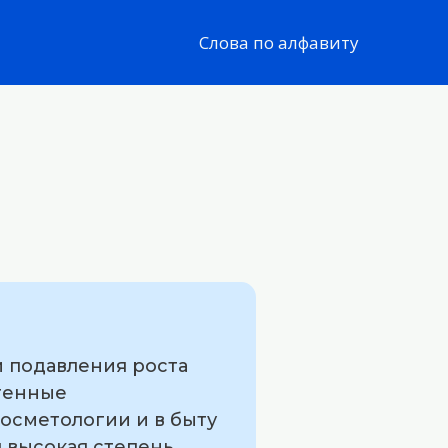
Слова по алфавиту
 подавления роста
огенные
осметологии и в быту
 высокая степень