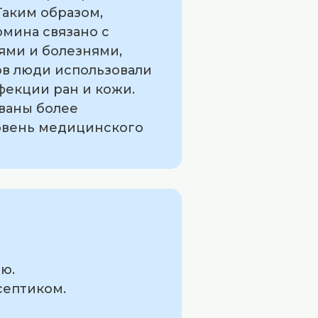
 Таким образом,
рмина связано с
ями и болезнями,
ов люди использовали
фекции ран и кожи.
ваны более
ровень медицинского
ю.
септиком.