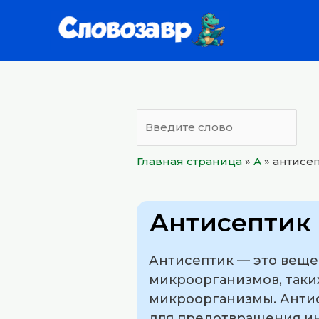
Перейти
к
содержимому
Главная страница
»
А
»
антисе
Антисептик
Антисептик — это веще
микроорганизмов, таких
микроорганизмы. Антис
для предотвращения ин