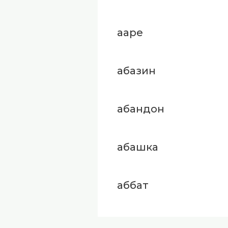
ааре
абазин
абандон
абашка
аббат