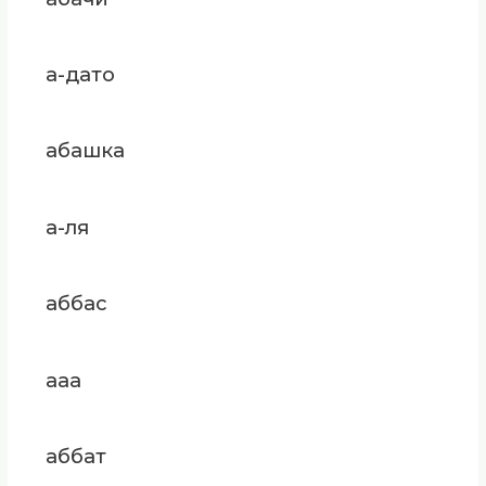
а-дато
абашка
а-ля
аббас
ааа
аббат