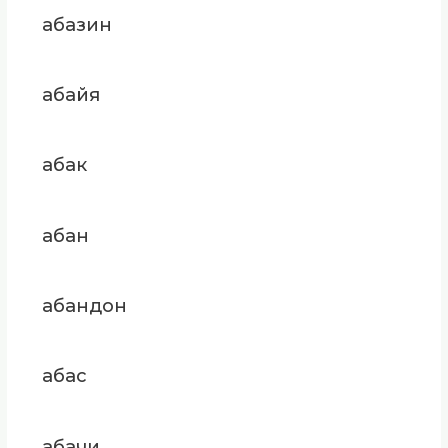
абазин
абайя
абак
абан
абандон
абас
абачи