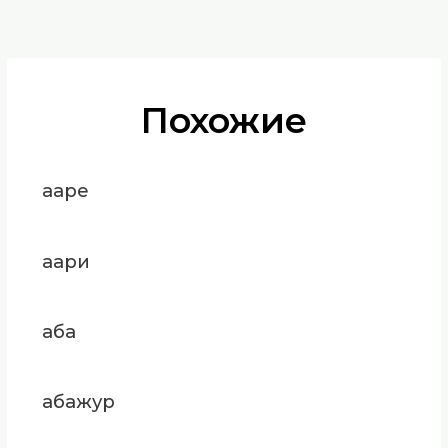
Похожие
ааре
аари
аба
абажур