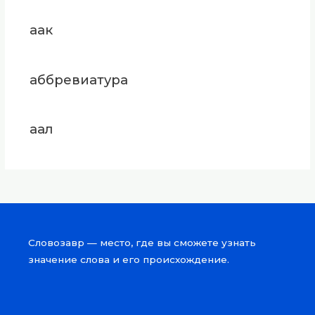
аак
аббревиатура
аал
Словозавр — место, где вы сможете узнать
значение слова и его происхождение.