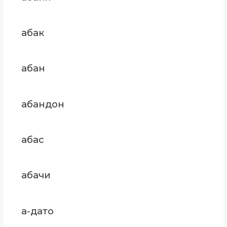
абак
абан
абандон
абас
абачи
а-дато