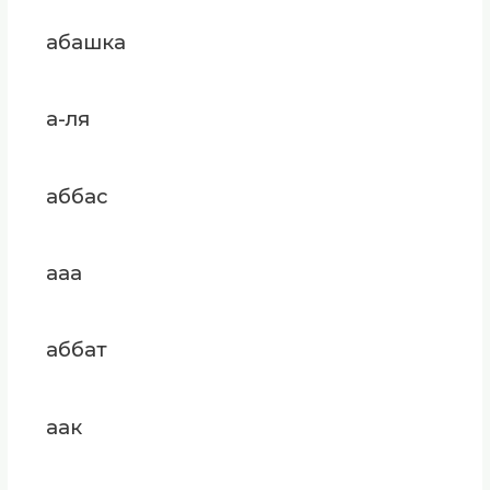
абашка
а-ля
аббас
ааа
аббат
аак