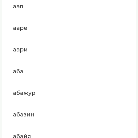
аал
ааре
аари
аба
абажур
абазин
абайя