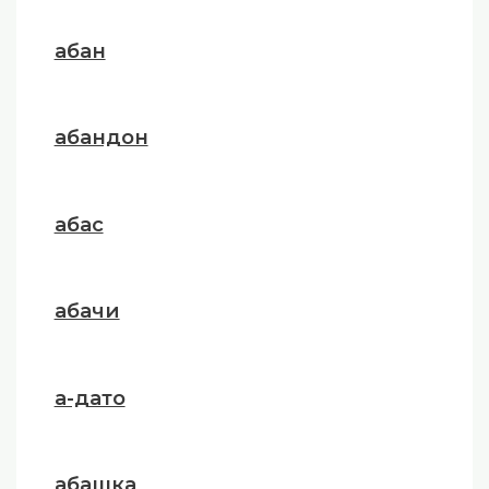
абан
абандон
абас
абачи
а-дато
абашка