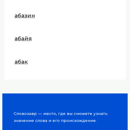
абазин
абайя
абак
Словозавр — место, где вы сможете узнать
значение слова и его происхождение.