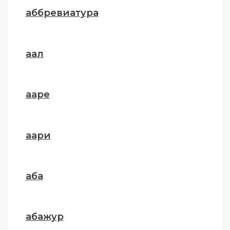
аббревиатура
аал
ааре
аари
аба
абажур