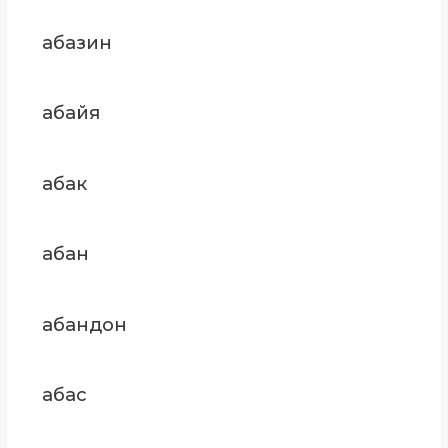
абазин
абайя
абак
абан
абандон
абас