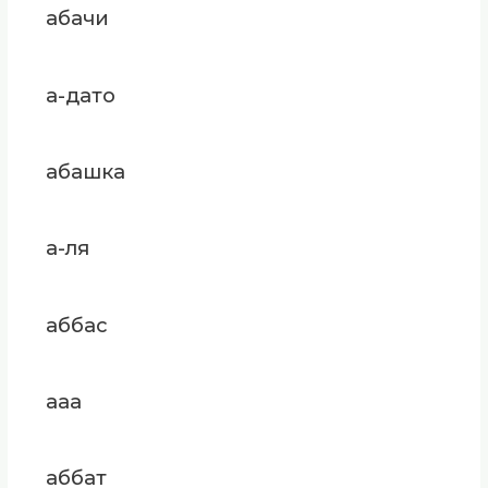
абачи
а-дато
абашка
а-ля
аббас
ааа
аббат