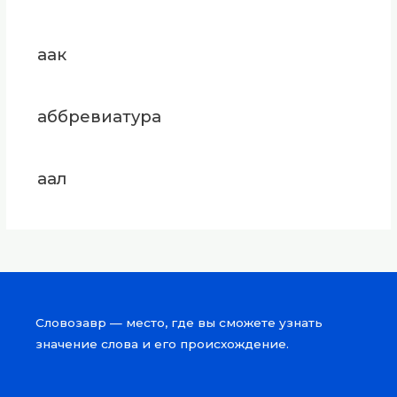
аак
аббревиатура
аал
Словозавр — место, где вы сможете узнать
значение слова и его происхождение.