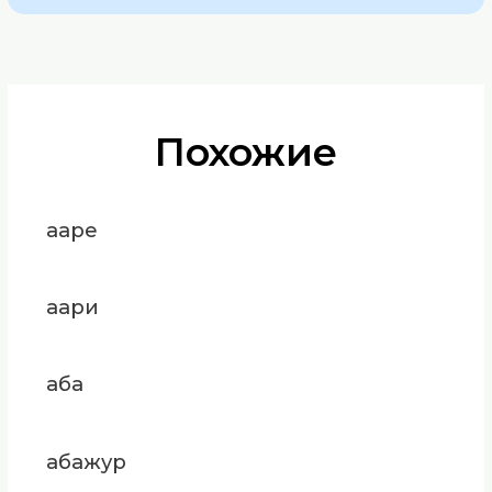
Похожие
ааре
аари
аба
абажур