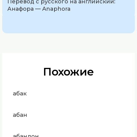
Перевод с русского на английский:
Анафора — Anaphora
Похожие
абак
абан
абандон