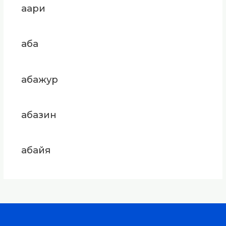
аари
аба
абажур
абазин
абайя