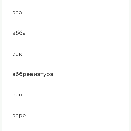
ааа
аббат
аак
аббревиатура
аал
ааре