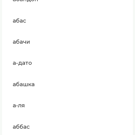
абас
абачи
а-дато
абашка
а-ля
аббас