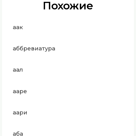
Похожие
аак
аббревиатура
аал
ааре
аари
аба