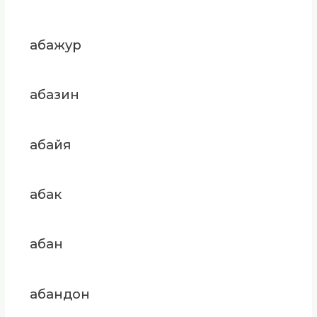
абажур
абазин
абайя
абак
абан
абандон