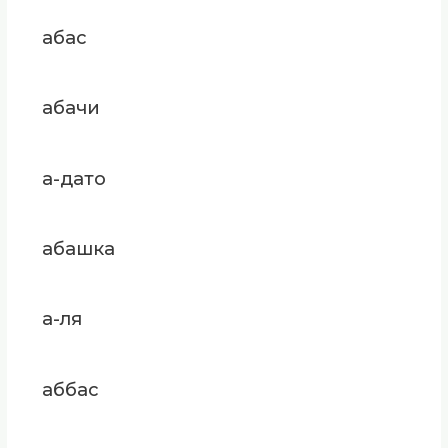
абас
абачи
а-дато
абашка
а-ля
аббас