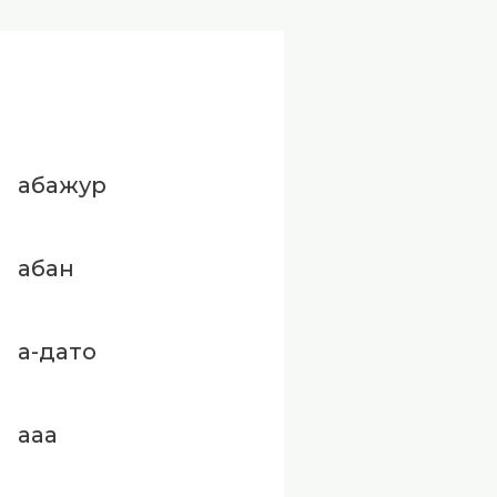
абажур
абан
а-дато
ааа