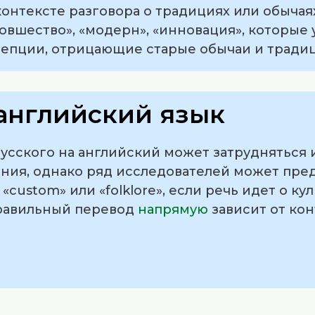
в контексте разговора о традициях или обыча
«новшество», «модерн», «инновация», которые
епции, отрицающие старые обычаи и традиц
английский язык
русского на английский может затрудняться 
ения, однако ряд исследователей может пре
», «custom» или «folklore», если речь идет о 
правильный перевод
напрямую
зависит от ко