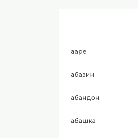
ааре
абазин
абандон
абашка