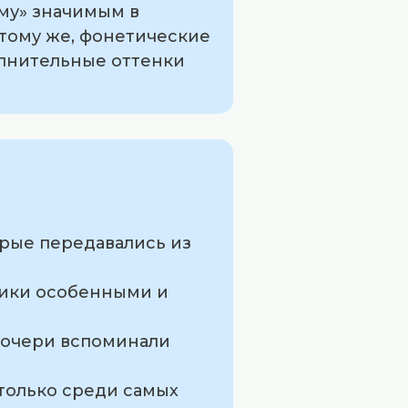
аму» значимым в
 тому же, фонетические
олнительные оттенки
орые передавались из
ники особенными и
 дочери вспоминали
 только среди самых