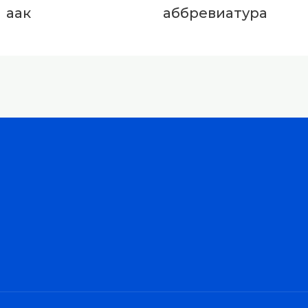
аак
аббревиатура