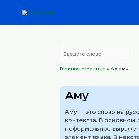
Перейти
к
содержимому
Главная страница
»
А
»
аму
Аму
Аму — это слово на рус
контекста. В основном,
неформальное выражен
элемент языка. В некот