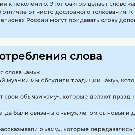
ия к поколению. Этот фактор делает слово «
в отличие от чисто дословного толкования. К
регионах России могут придавать слову доп
отребления слова
 слова «аму»:
ой музыки мы обсудили традиции «аму», кот
.
ют свои обычаи «аму», которые делают празд
егда были связаны с «аму», летом сыновья и
 рассказывали о «аму», которые передавались