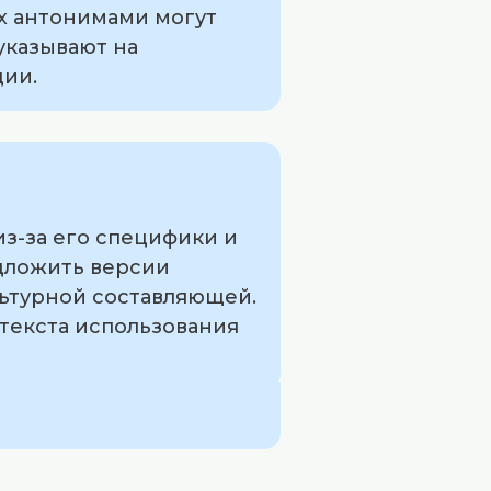
ях антонимами могут
 указывают на
ии.
из-за его специфики и
дложить версии
культурной составляющей.
нтекста использования