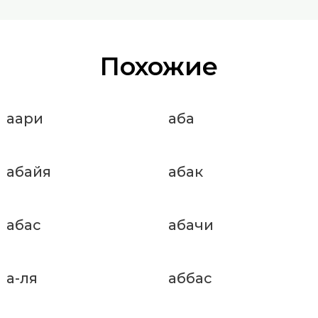
Похожие
аари
аба
абайя
абак
абас
абачи
а-ля
аббас