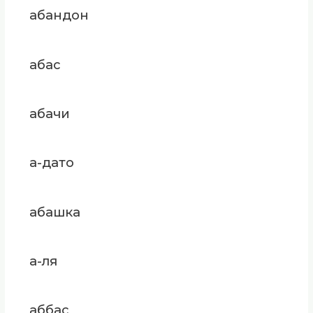
абандон
абас
абачи
а-дато
абашка
а-ля
аббас