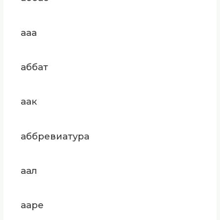
ааа
аббат
аак
аббревиатура
аал
ааре