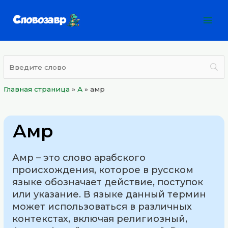
Перейти
Mai
к
Men
содержимому
Главная страница
»
А
»
амр
Амр
Амр – это слово арабского
происхождения, которое в русском
языке обозначает действие, поступок
или указание. В языке данный термин
может использоваться в различных
контекстах, включая религиозный,