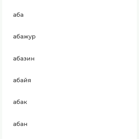
аба
абажур
абазин
абайя
абак
абан