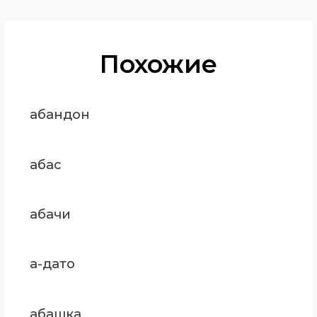
Похожие
абандон
абас
абачи
а-дато
абашка