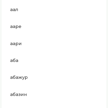
аал
ааре
аари
аба
абажур
абазин