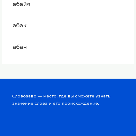
абайя
абак
абан
Словозавр — место, где вы сможете узнать
значение слова и его происхождение.