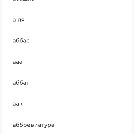
а-ля
аббас
ааа
аббат
аак
аббревиатура