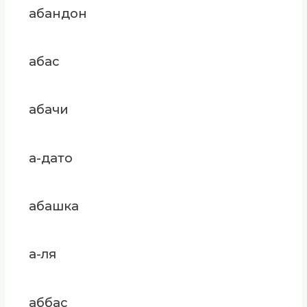
абандон
абас
абачи
а-дато
абашка
а-ля
аббас