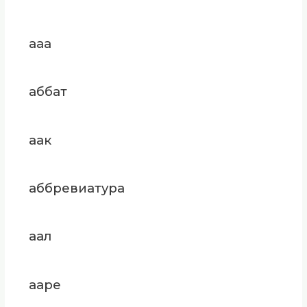
ааа
аббат
аак
аббревиатура
аал
ааре