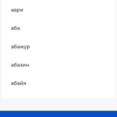
аари
аба
абажур
абазин
абайя