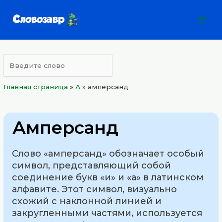
Перейти
Mai
к
Men
содержимому
Главная страница
»
А
»
амперсанд
Амперсанд
Слово «амперсанд» обозначает особый
символ, представляющий собой
соединение букв «и» и «а» в латинском
алфавите. Этот символ, визуально
схожий с наклонной линией и
закругленными частями, используется