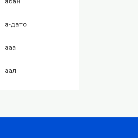
абан
а-дато
ааа
аал