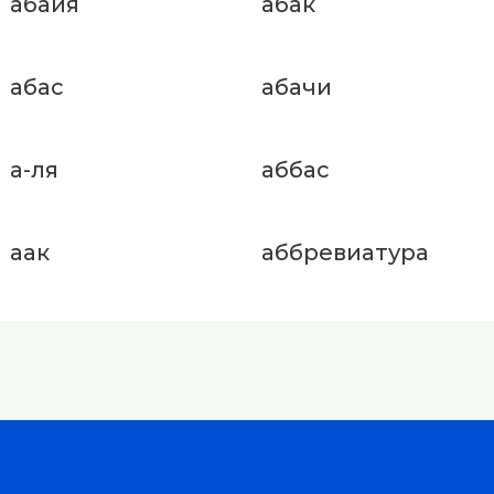
абайя
абак
абас
абачи
а-ля
аббас
аак
аббревиатура