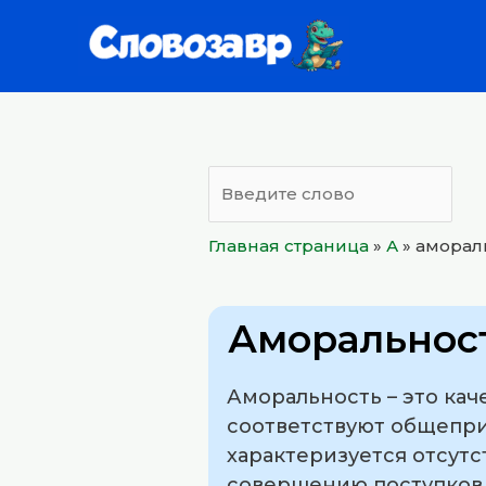
Перейти
к
содержимому
Главная страница
»
А
»
аморал
Аморальнос
Аморальность – это кач
соответствуют общепр
характеризуется отсут
совершению поступков