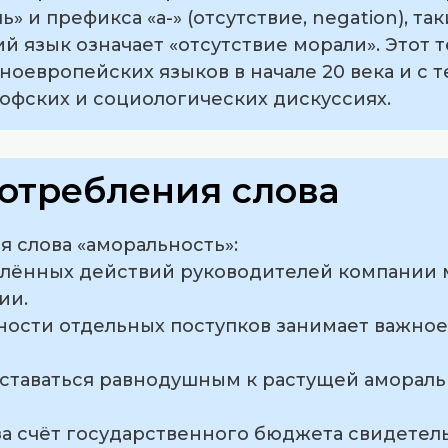
» и префикса «а-» (отсутствие, negation), т
ий язык означает «отсутствие морали». Этот
дноевропейских языков в начале 20 века и с 
офских и социологических дискуссиях.
отребления слова
 слова «аморальность»:
елённых действий руководителей компании
ии.
ности отдельных поступков занимает важное
оставаться равнодушным к растущей амораль
за счёт государственного бюджета свидетель