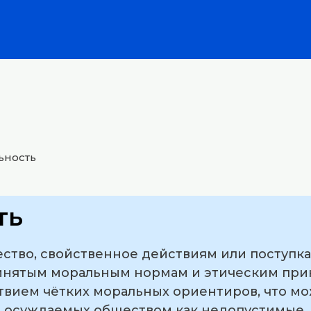
ьность
ть
ество, свойственное действиям или поступка
инятым моральным нормам и этическим прин
ствием чётких моральных ориентиров, что мо
, осуждаемых обществом как недопустимые,