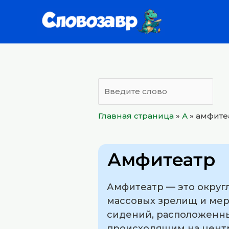
Перейти
к
содержимому
Главная страница
»
А
»
амфите
Амфитеатр
Амфитеатр — это округ
массовых зрелищ и мер
сидений, расположенны
происходящим на центр