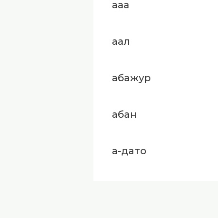
ааа
аал
абажур
абан
а-дато