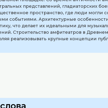
тральных представлений, гладиаторских бое
ественное пространство, где люди могли с
ыми событиями. Архитектурные особенност
тику, что делает их идеальными для музыка
ений. Строительство амфитеатров в Древне
зволяя реализовывать крупные концепции пу
слова