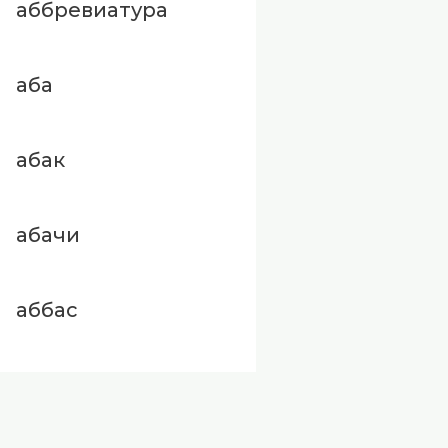
аббревиатура
аба
абак
абачи
аббас