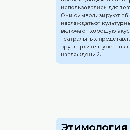
использовались для теа
Они символизируют общ
наслаждаться культурн
включают хорошую акус
театральных представл
эру в архитектуре, по
наслаждений.
Этимология 