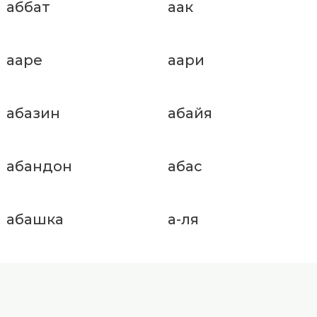
аббат
аак
ааре
аари
абазин
абайя
абандон
абас
абашка
а-ля