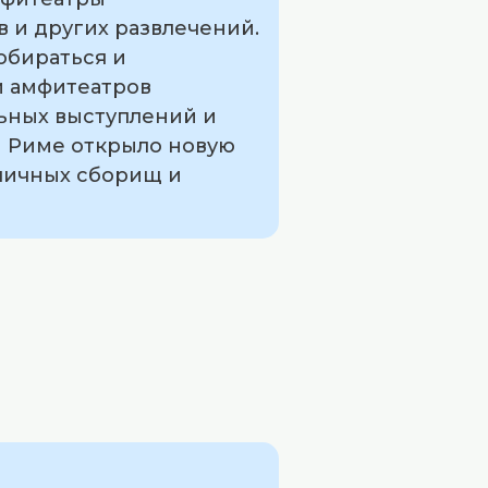
в и других развлечений.
обираться и
и амфитеатров
льных выступлений и
м Риме открыло новую
бличных сборищ и