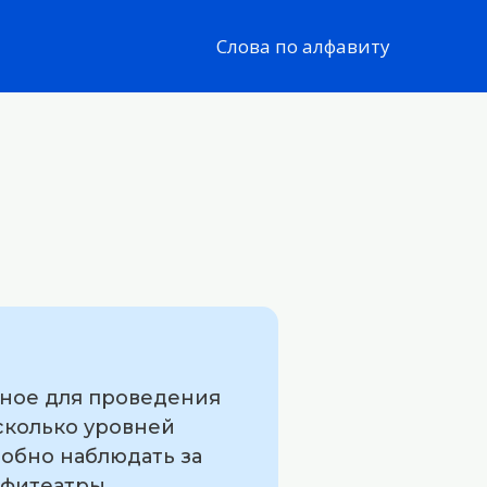
Слова по алфавиту
нное для проведения
сколько уровней
добно наблюдать за
мфитеатры