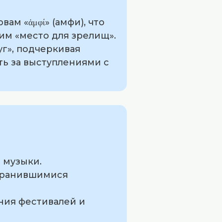
м «ἀμφί» (амфи), что
ющим «место для зрелищ».
уг», подчеркивая
ть за выступлениями с
 музыки.
охранившимися
ния фестивалей и