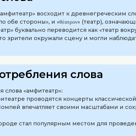
мфитеатр» восходит к древнегреческим слова
по обе стороны», и «θέατρον» (театр), означа
атр» буквально переводится как «театр вокр
то зрители окружали сцену и могли наблюда
отребления слова
 слова «амфитеатр»:
мфитеатре проводятся концерты классической
Помпей впечатляет своими масштабами и с
городе стал популярным местом для проведе