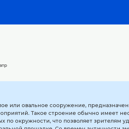
атр
лое или овальное сооружение, предназначе
оприятий. Такое строение обычно имеет не
х по окружности, что позволяет зрителям у
альной площадке. Со времен античности а