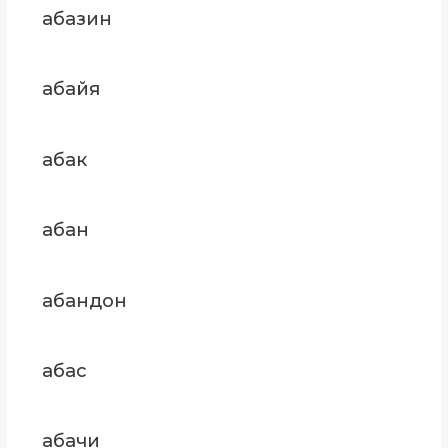
абазин
абайя
абак
абан
абандон
абас
абачи