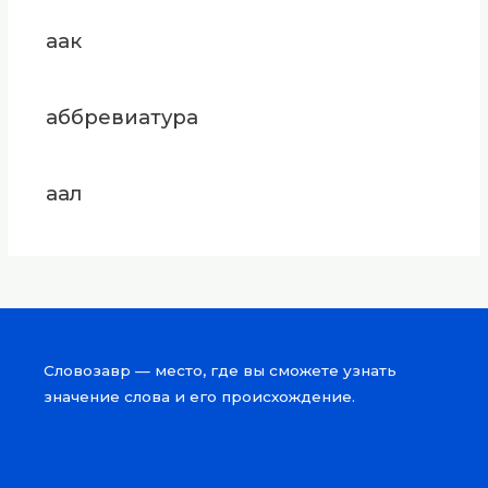
аак
аббревиатура
аал
Словозавр — место, где вы сможете узнать
значение слова и его происхождение.