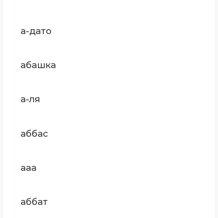
а-дато
абашка
а-ля
аббас
ааа
аббат