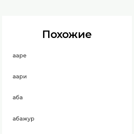
Похожие
ааре
аари
аба
абажур