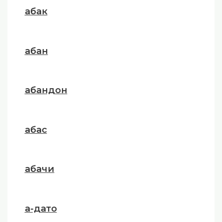
абак
абан
абандон
абас
абачи
а-дато