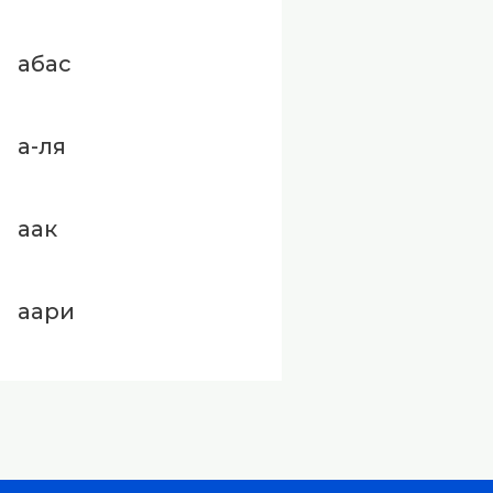
абас
а-ля
аак
аари