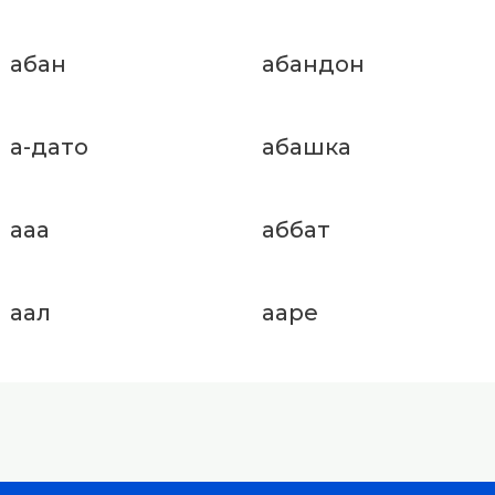
абан
абандон
а-дато
абашка
ааа
аббат
аал
ааре