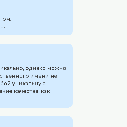
том.
о.
никально, однако можно
бственного имени не
обой уникальную
кие качества, как