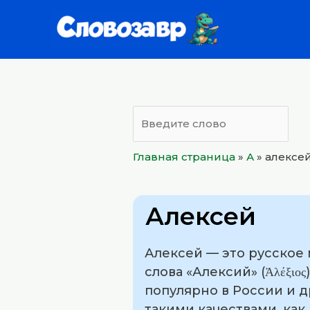
Перейти
к
содержимому
Главная страница
»
А
»
алексе
Алексей
Алексей — это русское
слова «Алексий» (Ἀλέξιο
популярно в России и д
такими качествами, как