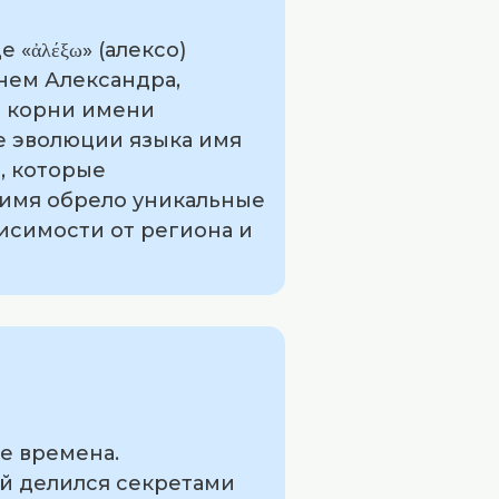
«ἀλέξω» (алексо)
енем Александра,
о корни имени
е эволюции языка имя
, которые
 имя обрело уникальные
висимости от региона и
е времена.
ый делился секретами