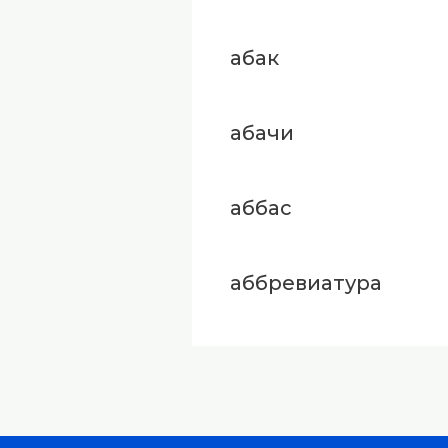
абак
абачи
аббас
аббревиатура