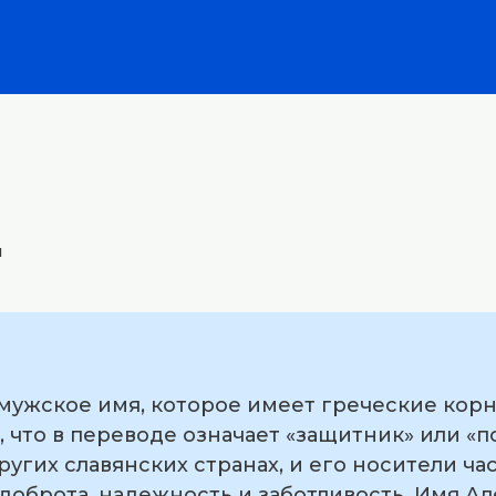
й
 мужское имя, которое имеет греческие корн
ς), что в переводе означает «защитник» или 
ругих славянских странах, и его носители ча
 доброта, надежность и заботливость. Имя Ал