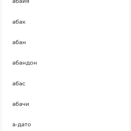
абайя
абак
абан
абандон
абас
абачи
а-дато