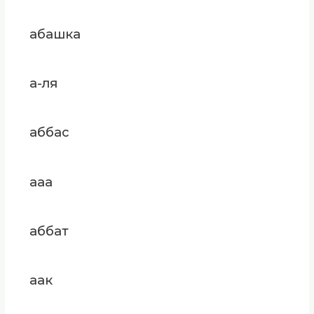
абашка
а-ля
аббас
ааа
аббат
аак