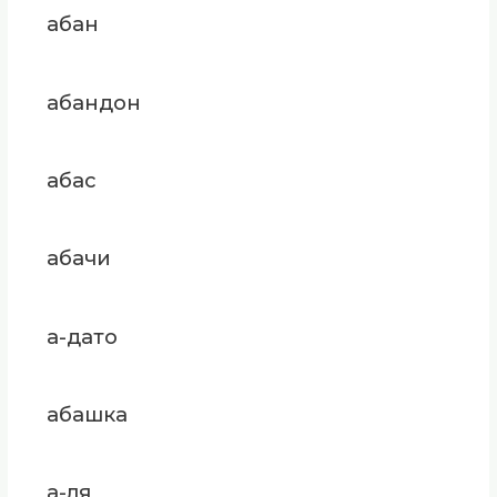
абан
абандон
абас
абачи
а-дато
абашка
а-ля