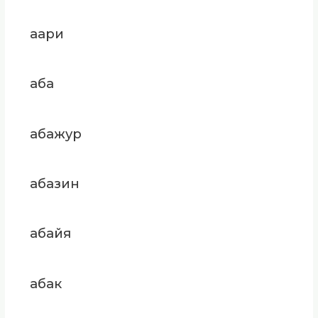
аари
аба
абажур
абазин
абайя
абак