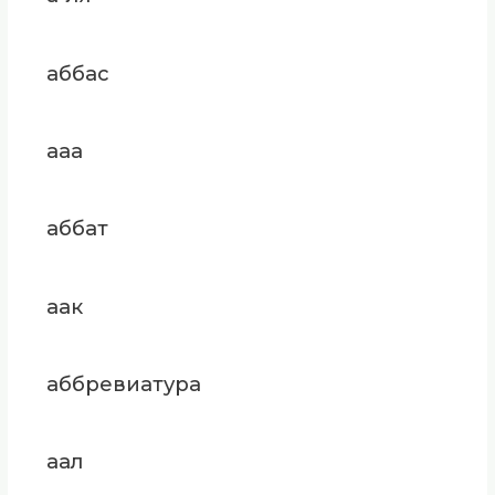
аббас
ааа
аббат
аак
аббревиатура
аал