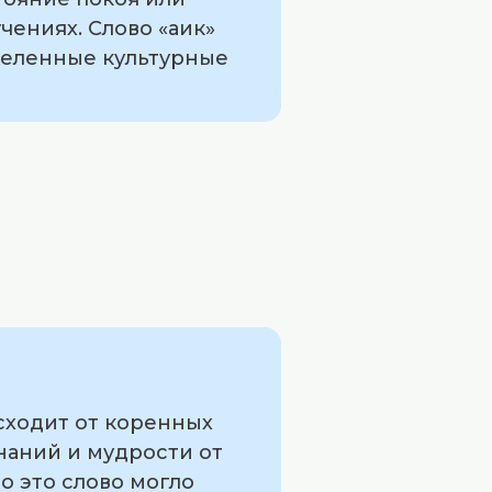
чениях. Слово «аик»
деленные культурные
сходит от коренных
наний и мудрости от
о это слово могло