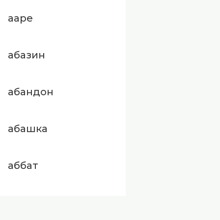
ааре
абазин
абандон
абашка
аббат