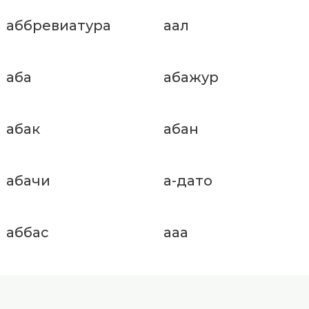
аббревиатура
аал
аба
абажур
абак
абан
абачи
а-дато
аббас
ааа