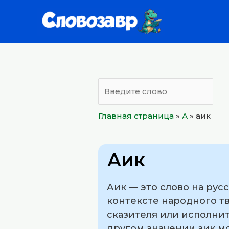
Перейти
к
содержимому
Главная страница
»
А
»
аик
Аик
Аик — это слово на рус
контексте народного т
сказителя или исполнит
другом значении аик мо