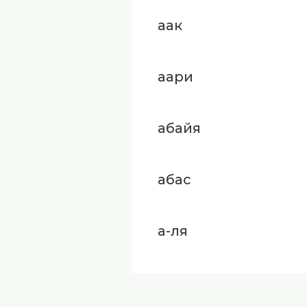
аак
аари
абайя
абас
а-ля