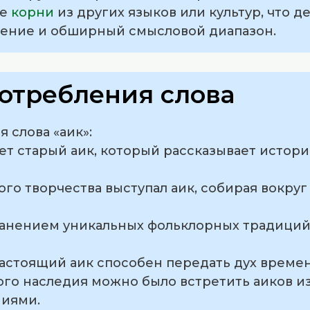
ые
корни
из других языков или культур, что 
ение и обширный смысловой диапазон.
отребления слова
 слова «аик»:
ет старый аик, который рассказывает истор
ого творчества выступал аик, собирая вокру
хранением уникальных фольклорных традиций
о настоящий аик способен передать дух време
ного наследия можно было встретить аиков и
ниями.