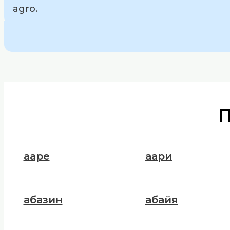
agro.
ааре
аари
абазин
абайя