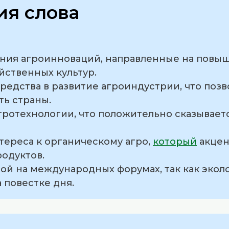
я слова
ления агроинноваций, направленные на повы
йственных культур.
редства в развитие агроиндустрии, что позв
ь страны.
ротехнологии, что положительно сказываетс
тереса к органическому агро,
который
акцен
родуктов.
мой на международных форумах, так как экол
 повестке дня.