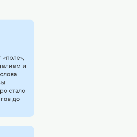
 «поле»,
делием и
 слова
сы
гро стало
гов до