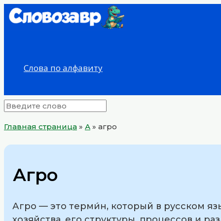
Перейти
к
содержимому
Слова по алфавиту
Главная страница
»
А
»
агро
Агро
Агро — это терми́н, который в русском я
хозяйства, его структуры, процессов и ра