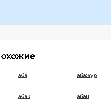
Похожие
аба
абажур
абак
абан