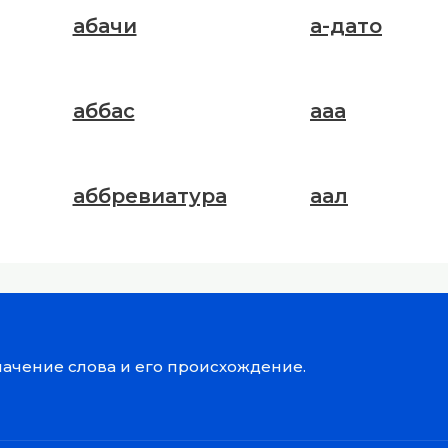
абачи
а-дато
аббас
ааа
аббревиатура
аал
значение слова и его происхождение.