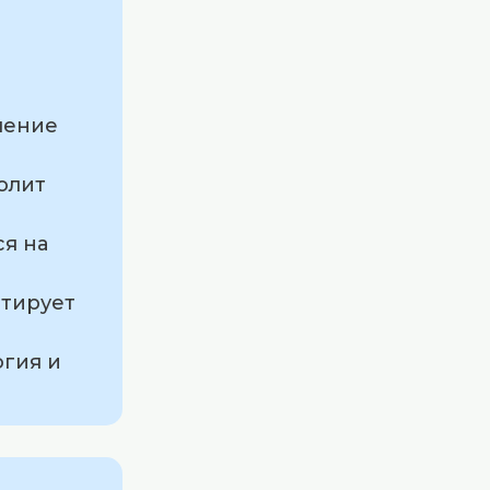
шение
олит
я на
тирует
огия и