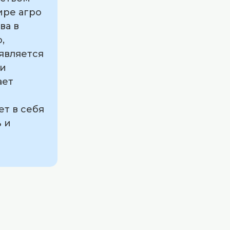
ире агро
ва в
,
является
 и
ает
т в себя
 и