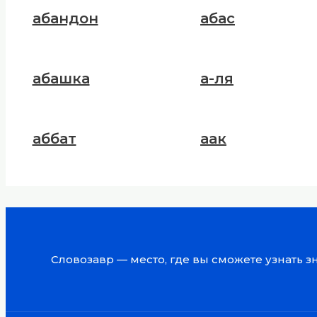
абандон
абас
абашка
а-ля
аббат
аак
Словозавр — место, где вы сможете узнать 