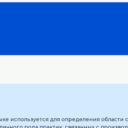
зыке используется для определения области 
зличного рода практик, связанных с произво