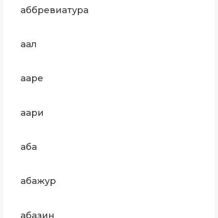
аббревиатура
аал
ааре
аари
аба
абажур
абазин