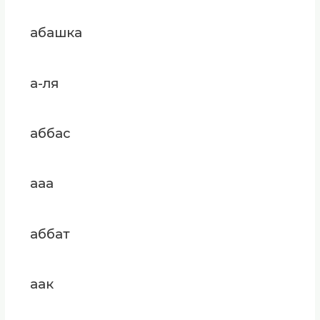
абашка
а-ля
аббас
ааа
аббат
аак