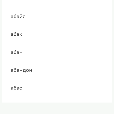
абайя
абак
абан
абандон
абас