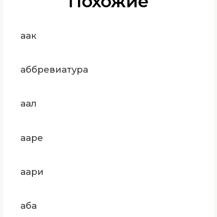
Похожие
аак
аббревиатура
аал
ааре
аари
аба