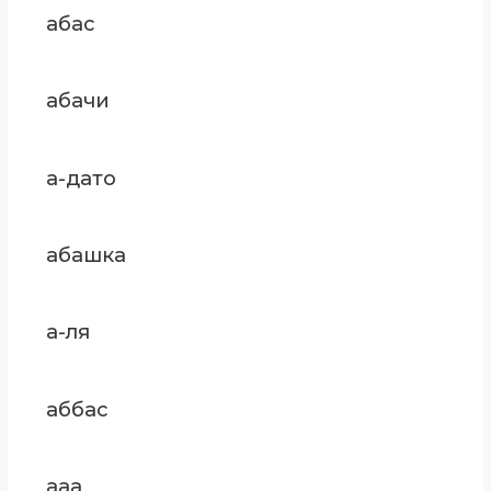
абас
абачи
а-дато
абашка
а-ля
аббас
ааа