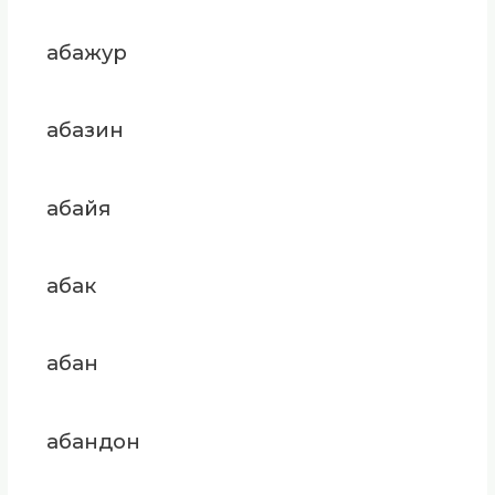
абажур
абазин
абайя
абак
абан
абандон