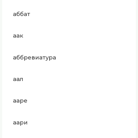
аббат
аак
аббревиатура
аал
ааре
аари