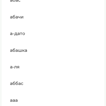
абас
абачи
а-дато
абашка
а-ля
аббас
ааа