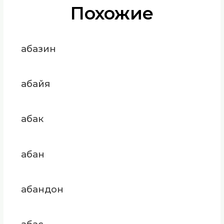
Похожие
абазин
абайя
абак
абан
абандон