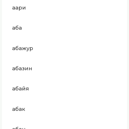
аари
аба
абажур
абазин
абайя
абак