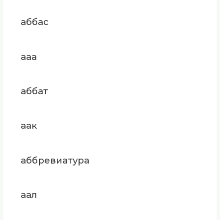
аббас
ааа
аббат
аак
аббревиатура
аал