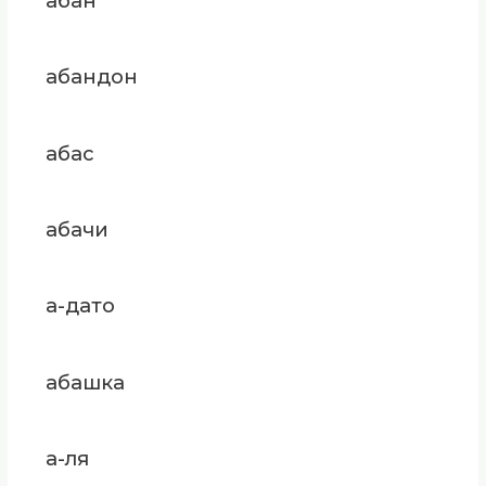
абан
абандон
абас
абачи
а-дато
абашка
а-ля