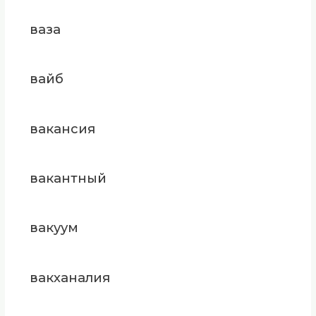
ваза
вайб
вакансия
вакантный
вакуум
вакханалия