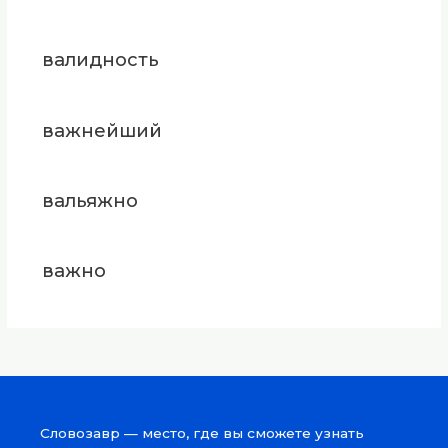
валидность
важнейший
вальяжно
важно
Словозавр — место, где вы сможете узнать