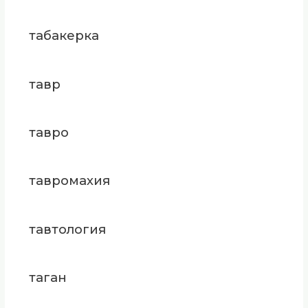
табакерка
тавр
тавро
тавромахия
тавтология
таган