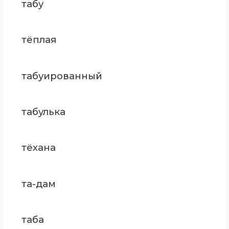
табу
тёплая
табуированный
табулька
тёхана
та-дам
таба