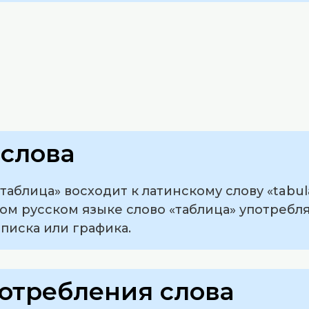
слова
аблица» восходит к латинскому слову «tabula
ом русском языке слово «таблица» употребл
списка или графика.
отребления слова