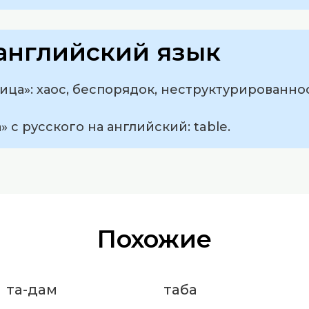
английский язык
ица»: хаос, беспорядок, неструктурированнос
 с русского на английский: table.
Похожие
та-дам
таба