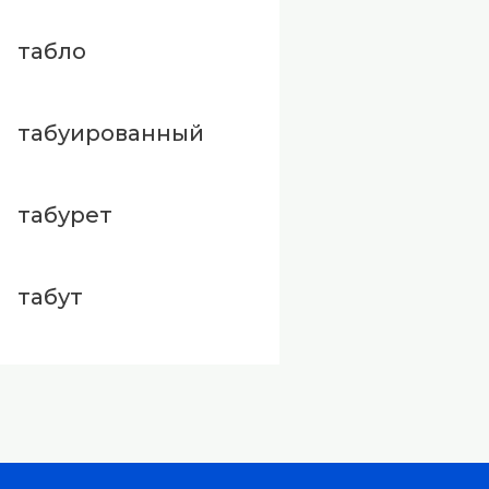
табло
табуированный
табурет
табут