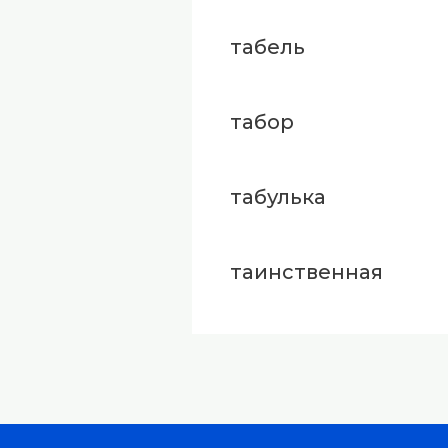
табель
табор
табулька
таинственная