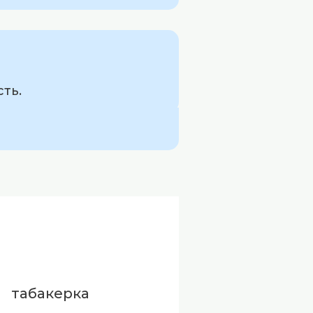
ть.
табакерка