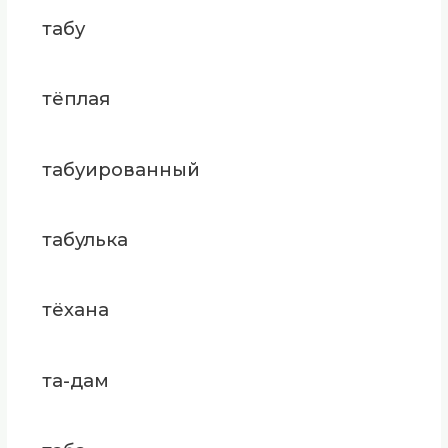
табу
тёплая
табуированный
табулька
тёхана
та-дам