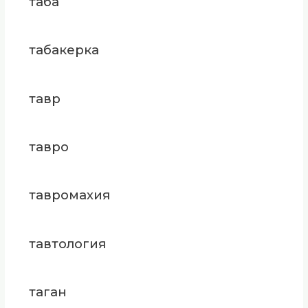
таба
табакерка
тавр
тавро
тавромахия
тавтология
таган