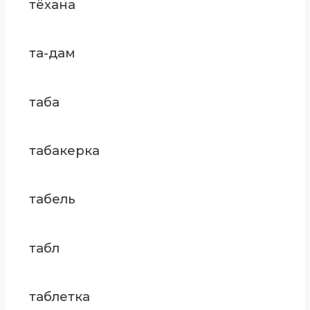
тёхана
та-дам
таба
табакерка
табель
табл
таблетка