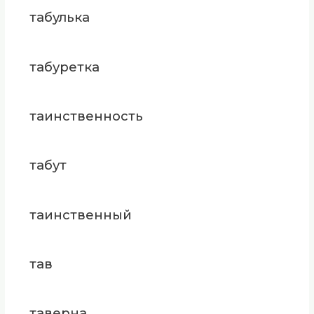
табулька
табуретка
таинственность
табут
таинственный
тав
таверна