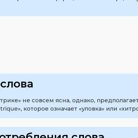
слова
рике» не совсем ясна, однако, предполагает
trique», которое означает «уловка» или «хитро
отребления слова