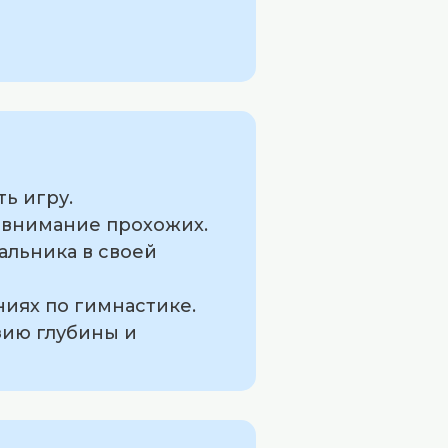
ть игру.
ь внимание прохожих.
альника в своей
иях по гимнастике.
зию глубины и