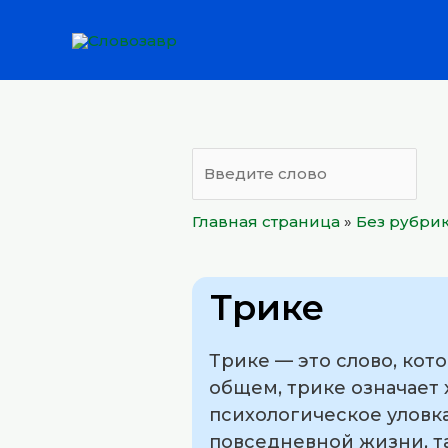
Перейти
к
содержимому
Главная страница
»
Без рубри
Трике
Трике — это слово, кот
общем, трике означает 
психологическое уловка
повседневной жизни, так