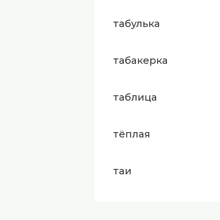
табулька
табакерка
таблица
тёплая
таи