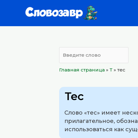
Перейти
к
содержимому
Главная страница
»
Т
»
тес
Тес
Слово «тес» имеет неск
прилагательное, обозна
использоваться как сущ