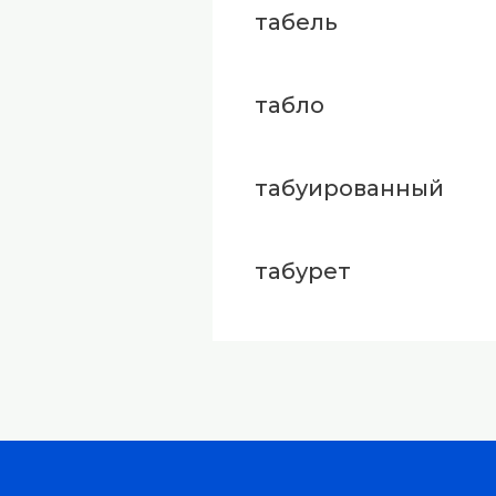
табель
табло
табуированный
табурет