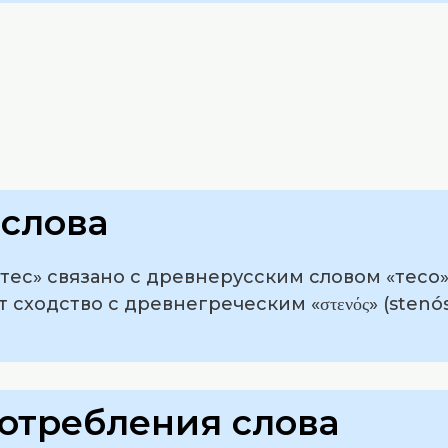
слова
ес» связано с древнерусским словом «тесо»,
 сходство с древнегреческим «στενός» (stenós
отребления слова