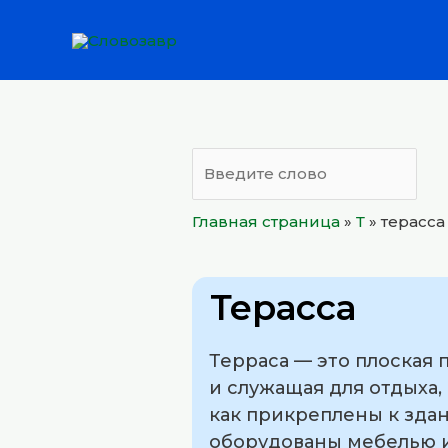
Перейти
к
содержимому
Главная страница
»
Т
»
терасса
Терасса
Терраса — это плоская
и служащая для отдыха
как прикреплены к зда
оборудованы мебелью и