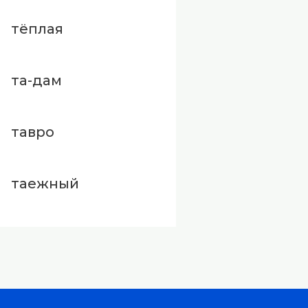
тёплая
та-дам
тавро
таежный