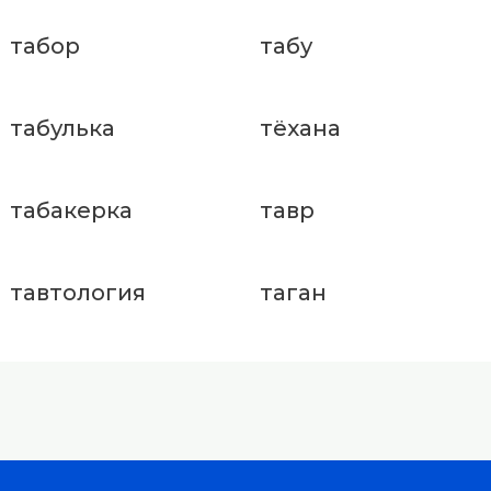
табор
табу
табулька
тёхана
табакерка
тавр
тавтология
таган