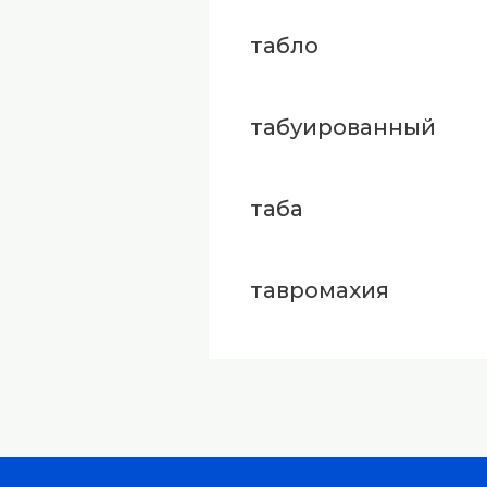
табло
табуированный
таба
тавромахия