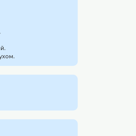
.
й.
ухом.