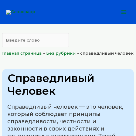
Перейти
Mai
к
Men
содержимому
Главная страница
»
Без рубрики
»
справедливый человек
Справедливый
Человек
Справедливый человек — это человек,
который соблюдает принципы
справедливости, честности и
законности в своих действиях и
отношениях с окружающими. Такой