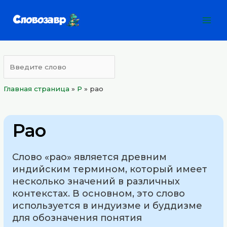
Перейти
Mai
к
Men
содержимому
Главная страница
»
Р
»
рао
Рао
Слово «рао» является древним
индийским термином, который имеет
несколько значений в различных
контекстах. В основном, это слово
используется в индуизме и буддизме
для обозначения понятия