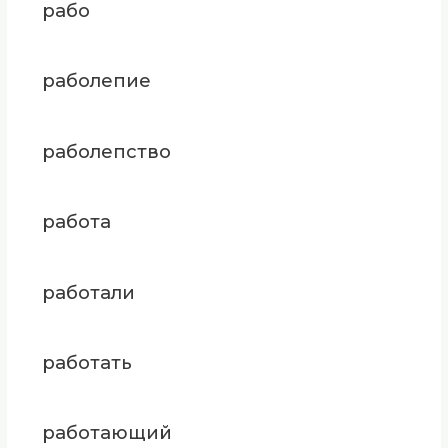
рабо
раболепие
раболепство
работа
работали
работать
работающий